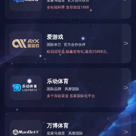
药祖方
万氏